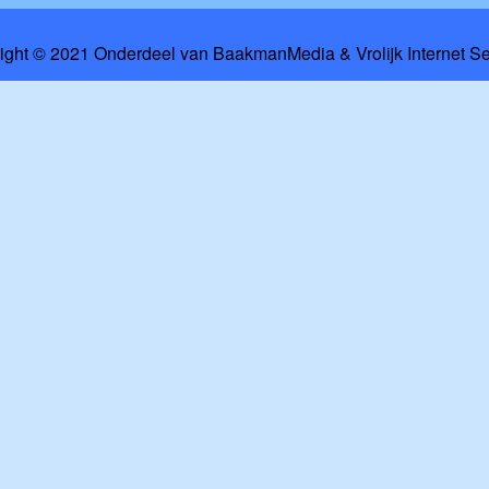
ight © 2021 Onderdeel van
BaakmanMedia
&
Vrolijk Internet S